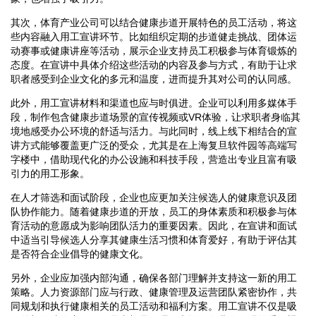
其次，体育产业公司可以结合健康步道开展特色的员工活动，将这
些内容融入用工宣讲环节。比如组织定期的步道健走挑战、团体运
动赛事或健康讲座等活动，展示企业支持员工积极参与体育锻炼的
态度。在宣讲中具体介绍这些活动的内容及参与方式，有助于让求
职者感受到企业文化的多元和温度，进而提升其对公司的认同感。
此外，用工宣讲材料和渠道也应与时俱进。企业可以利用多媒体手
段，制作包含健康步道场景的宣传视频或VR体验，让求职者身临其
境地感受办公环境的舒适与活力。与此同时，线上线下相结合的宣
讲方式能够覆盖更广泛的受众，尤其是在上海复旦软件园等高端写
字楼中，借助现代化的办公设施和科技手段，营造出专业且富有吸
引力的用工形象。
在人才筛选和面试阶段，企业也应更加关注候选人的健康意识及团
队协作能力。随着健康步道的开放，员工的身体素质和积极参与体
育活动的意愿成为影响团队活力的重要因素。因此，在宣讲和面试
中适当引导候选人分享其健康生活习惯和体育爱好，有助于评估其
是否符合企业倡导的健康文化。
另外，企业应加强内部沟通，确保各部门理解并支持这一新的用工
策略。人力资源部门应与行政、健康管理及运营团队紧密协作，共
同规划和执行健康相关的员工活动和福利方案。用工宣讲不仅是吸