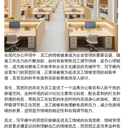
在现代办公环境中，员工的情绪健康成为企业管理的重要议题。随
着工作压力的不断加剧，如何有效帮助员工调节情绪，提升心理韧
性，成为推动整体工作效率和企业文化建设的关键环节。写字楼内
设置专门的冥想区域，正逐渐被视为促进员工情绪管理的创新举
措，其背后的科学依据和实际效果值得深入探讨。
首先，冥想区的存在为员工提供了一个远离办公噪音和人际干扰的
静谧空间。这种环境的设计往往注重简洁自然，配合柔和的灯光和
舒缓的色彩，帮助员工在短暂的休息时间内实现身心的放松。通过
呼吸调节和正念冥想，员工能够有效缓解焦虑和压力，减少负面情
绪的积累，进而提升情绪的稳定性和自我调节能力。
其次，写字楼中的冥想区能够促进员工情绪的自我觉察。情绪管理
的首要步骤是识别和理解自己的情绪状态，而冥想正是培养这种觉