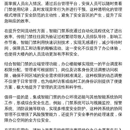
面掌握人员出入情况。通过后台管理平台，安保人员可以随时查看
门禁使用纪录，及时发现异常行为并进行干预。这种透明化的管理
模式增强了安全防范的主动性，避免了安全盲区的产生，提升了应
急响应的效率。
在提升空间流动性方面，智能门禁系统通过自动化流程优化了进出
效率。传统门禁往往因为验证过程繁琐导致人员排队等待，影响工
作节奏。智能门禁利用快速识别技术，实现无感通行，减少等待时
间，保障员工和访客的顺畅流动。这一变化不仅提升了办公体验，
也使得大楼内的人员流动更加有序和安全。
结合智能门禁的云端管理功能，办公楼能够实现统一的平台调度和
权限分配。管理者可根据部门、岗位及访客身份灵活调整访问权
限，确保不同区域的安全需求得到精准满足。这种权限的动态调整
不仅便于日常管理，也为临时访客或临时工的身份识别提供了便捷
方案，极大地提升了管理的灵活性和科学性。
值得一提的是，集成智能门禁的办公环境还能与其他智能系统协同
工作，形成综合安全生态。例如，门禁系统可以与视频监控、报警
系统、消防设施等联动，实现多维度安全防护。这种跨系统的协同
管理不仅增强了风险预警能力，还提升了安全事件的处理速度，保
障办公空间的全方位安全。
在实际应用中，诸如上海复旦软件园这类现代化办公大厦率先引入