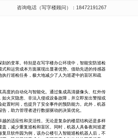
咨询电话（写字楼顾问）：18472191267
深刻的变革。特别是在写字楼办公环境中，智能安防巡检
模式和运营成本方面展现出显著优势。借助先进的传感器
地执行巡检任务，极大地减少了人为巡逻中的盲区和疏
。
其高度的自动化与智能化。通过集成高清摄像头、红外传
，如火灾隐患、非法入侵或设备故障，并立即发出警报或
险处置时间，也提升了安全事件的预防能力。此外，机器
报告，助力管理者进行数据驱动的决策优化。
卓越的适应性和灵活性。无论是复杂的楼层结构还是多样
覆盖，减少重复巡检和盲区。同时，机器人具备夜间巡逻
海复旦软件园为例，该办公楼引入智能巡检机器人后，不