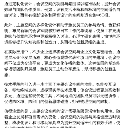
通过定制化设计，会议空间的功能与氛围得以精准匹配，提升会议
效率与团队合作质量。例如，设有灵活座椅和白板墙的空间适合自
由讨论，而带有投影设备和隔音设计的空间则适合集中汇报。
此外，主题空间的多样化设计有助于激发员工的参与热情。色彩鲜
明、布局新颖的会议室能够打破日常工作的单调感，使员工在充满
趣味与创意的环境中更积极投入讨论。心理学研究表明，愉悦的环
境能够提升认知功能和创造力，从而推动创新思维的生成。
在实际应用中，不少企业选择将会议空间与企业文化紧密结合。通
过展示企业发展历程、核心价值观或代表性项目的主题墙，会议空
间不仅成为交流平台，更成为文化传播的载体。这种氛围的塑造能
够增强团队归属感，激励员工主动分享想法，形成积极的创新生
态。
技术手段的引入进一步丰富了主题会议空间的功能。智能交互设
备、移动终端支持、虚拟现实等技术应用，使会议过程更加高效和
多元。通过这些现代化工具，不同地点的团队成员可以无缝协作，
促进跨区域、跨部门的创新思维碰撞，打破物理空间的限制。
值得注意的是，主题会议空间的设计需要兼顾灵活性和实用性。随
着企业发展和项目需求的变化，会议空间的功能与风格也应适时调
整。模块化设计和可移动家具成为提升空间适应性的有效手段，使