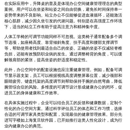
在实际应用中，升降桌的普及是体现办公空间健康管理理念的典型
案例。用户可以在坐姿和站姿之间自由切换，避免长时间保持单一
姿势带来的不良影响。站立办公不仅能够促进血液循环，还能激活
核心肌群，减少因久坐引发的代谢问题。特别是在高强度工作环境
下，适当的站立工作有助于提高注意力和精神集中度。
人体工学椅的可调节功能同样不可忽视。这类椅子通常配备多个调
节选项，如座椅高度、靠背倾斜角度、扶手高度和腰部支撑调节
等，帮助使用者找到最适合自己的坐姿。正确的坐姿不仅减轻脊椎
负担，还能有效预防职业病的发生。通过调整椅背的角度，可以缓
解颈肩部的紧张，提高坐姿的舒适度和稳定性。
此外，办公空间中的配套设施也应注重健康管理。例如，配备可调
节显示器支架，员工可以根据视线高度调整屏幕位置，减少颈部和
眼睛疲劳。键盘托架的高度调节则帮助保持手腕的自然弯曲，降低
腕管综合症的风险。多维度的可调节设计形成健康办公的闭环，促
进员工的身体健康和工作效率。
在具体实施过程中，企业可以结合员工的反馈和健康数据，定制个
性化的办公空间方案。通过科学评估员工的体态和工作习惯，选择
合适的可调节家具类型和配置，实现最佳的健康管理效果。部分先
进写字楼如上海复旦软件园，已开始推行这类人性化设计，成为行
业内健康办公的典范。