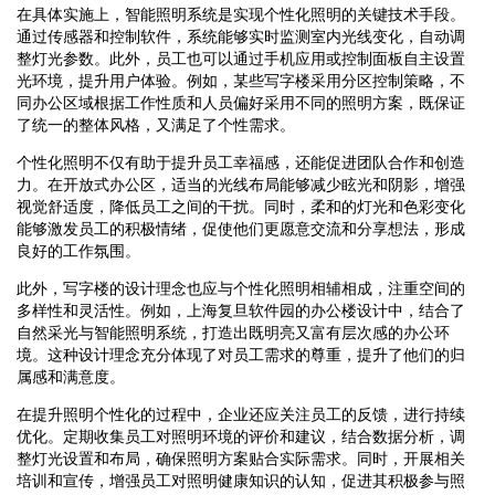
在具体实施上，智能照明系统是实现个性化照明的关键技术手段。
通过传感器和控制软件，系统能够实时监测室内光线变化，自动调
整灯光参数。此外，员工也可以通过手机应用或控制面板自主设置
光环境，提升用户体验。例如，某些写字楼采用分区控制策略，不
同办公区域根据工作性质和人员偏好采用不同的照明方案，既保证
了统一的整体风格，又满足了个性需求。
个性化照明不仅有助于提升员工幸福感，还能促进团队合作和创造
力。在开放式办公区，适当的光线布局能够减少眩光和阴影，增强
视觉舒适度，降低员工之间的干扰。同时，柔和的灯光和色彩变化
能够激发员工的积极情绪，促使他们更愿意交流和分享想法，形成
良好的工作氛围。
此外，写字楼的设计理念也应与个性化照明相辅相成，注重空间的
多样性和灵活性。例如，上海复旦软件园的办公楼设计中，结合了
自然采光与智能照明系统，打造出既明亮又富有层次感的办公环
境。这种设计理念充分体现了对员工需求的尊重，提升了他们的归
属感和满意度。
在提升照明个性化的过程中，企业还应关注员工的反馈，进行持续
优化。定期收集员工对照明环境的评价和建议，结合数据分析，调
整灯光设置和布局，确保照明方案贴合实际需求。同时，开展相关
培训和宣传，增强员工对照明健康知识的认知，促进其积极参与照