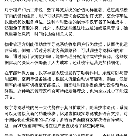
对于租户和员工来说，数字导览系统的价值同样显著。通过集成楼
宇内的设施信息，用户可以实时查询会议室预订状态、空余停车位
数量或餐饮服务点位。这种即时数据的展示不仅节省了沟通成本，
还避免了资源冲突。此外，系统还能推送物业通知或紧急警报，确
保重要信息第一时间传达给相关人员。
物业管理方则能借助数字导览系统收集用户行为数据，从而优化运
营策略。例如，通过分析访客高频路径，可以调整导览标识的布
局；通过统计设施使用率，能够合理分配清洁或维护资源。这些数
据驱动的决策不仅降低了人力成本，还让楼宇运营更加精细化。
在节能环保方面，数字导览系统也发挥了独特作用。系统可以与智
能照明、空调等设备连接，根据人流量自动调节能耗。例如，低使
用率的楼层可切换至节能模式，而高峰时段则提前启动设备预热或
降温。这种动态管理既符合可持续发展理念，也为企业减少了能源
开支。
数字导览系统的另一大优势在于其可扩展性。随着技术迭代，系统
可以无缝接入新的功能模块，比如虚拟现实导览或多语言支持。对
于国际化企业聚集的写字楼，多语言界面能有效解决语言障碍问
题，而VR预览则帮助潜在租户更直观地了解空间布局。
最后，数字导览系统还能增强写字楼的品牌形象。一个科技感十足