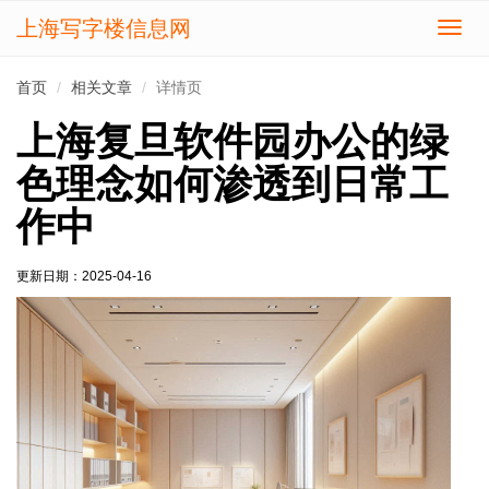
上海写字楼信息网
切
换
导
首页
相关文章
详情页
航
上海复旦软件园办公的绿
色理念如何渗透到日常工
作中
更新日期：
2025-04-16